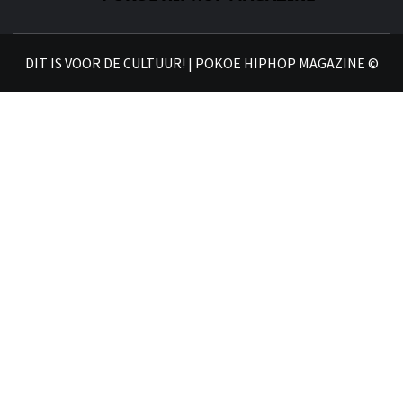
𝗣
𝗛𝗜
DIT IS VOOR DE CULTUUR! | POKOE HIPHOP MAGAZINE ©
𝗠𝗔𝗚