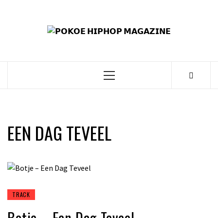
Skip
to
𝗣
content
𝗛𝗜
𝗠𝗔𝗚
Primary
Menu
EEN DAG TEVEEL
TRACK
Botje – Een Dag Teveel