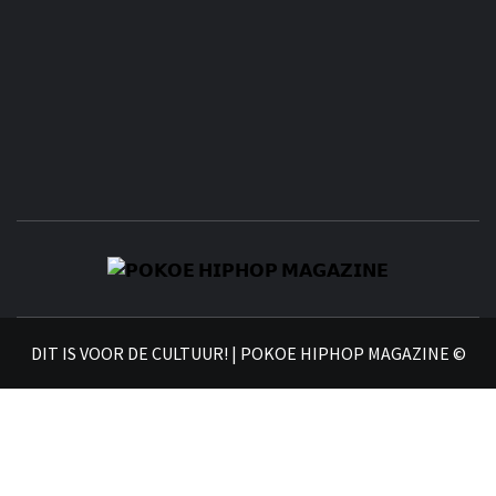
𝗣
𝗛𝗜
DIT IS VOOR DE CULTUUR! | POKOE HIPHOP MAGAZINE ©
𝗠𝗔𝗚