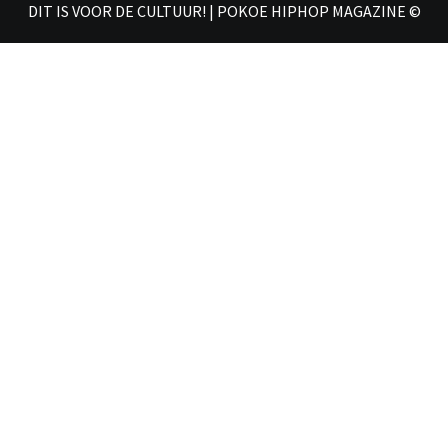
DIT IS VOOR DE CULTUUR! | POKOE HIPHOP MAGAZINE ©
𝗠𝗔𝗚