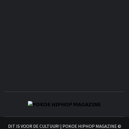
𝗣
𝗛𝗜
DIT IS VOOR DE CULTUUR! | POKOE HIPHOP MAGAZINE ©