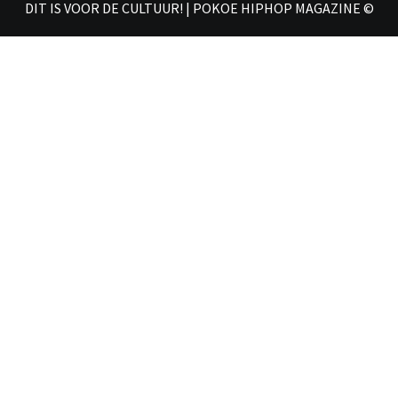
DIT IS VOOR DE CULTUUR! | POKOE HIPHOP MAGAZINE ©
𝗠𝗔𝗚