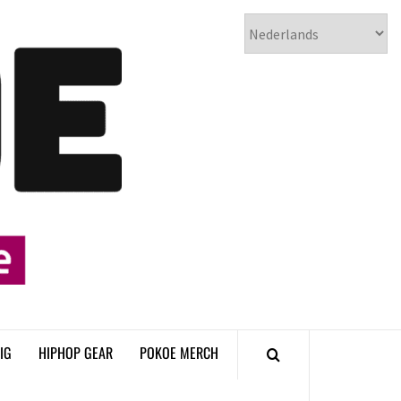
𝗣𝗢𝗞𝗢𝗘
𝗛𝗜𝗣𝗛𝗢𝗣
𝗠𝗔𝗚𝗔𝗭𝗜𝗡𝗘
IG
HIPHOP GEAR
POKOE MERCH