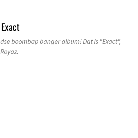
Exact
se boombap banger album! Dat is “Exact”,
 Royaz.