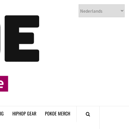
𝗣𝗢𝗞𝗢𝗘
𝗛𝗜𝗣𝗛𝗢𝗣
𝗠𝗔𝗚𝗔𝗭𝗜𝗡𝗘
IG
HIPHOP GEAR
POKOE MERCH