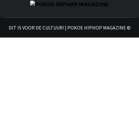
𝗣
𝗛𝗜
DIT IS VOOR DE CULTUUR! | POKOE HIPHOP MAGAZINE ©
𝗠𝗔𝗚