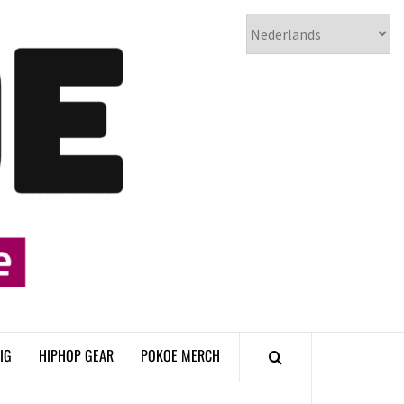
𝗣𝗢𝗞𝗢𝗘
𝗛𝗜𝗣𝗛𝗢𝗣
𝗠𝗔𝗚𝗔𝗭𝗜𝗡𝗘
IG
HIPHOP GEAR
POKOE MERCH