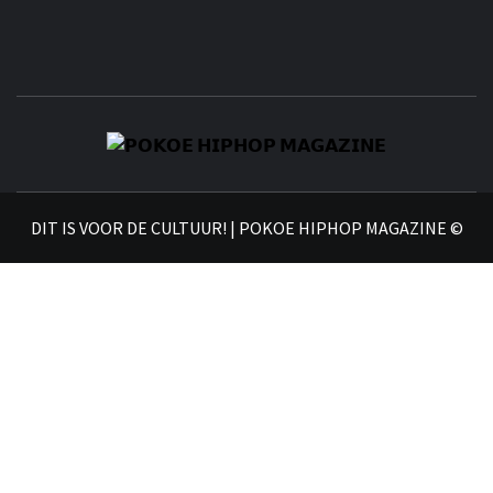
𝗣
𝗛𝗜
DIT IS VOOR DE CULTUUR! | POKOE HIPHOP MAGAZINE ©
𝗠𝗔𝗚