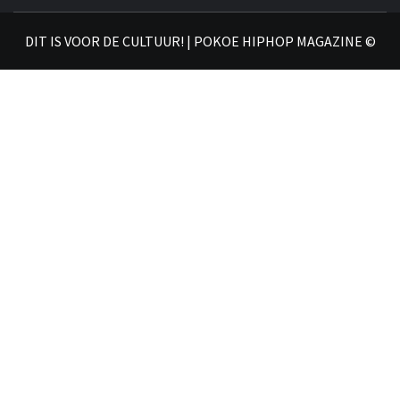
𝗛𝗜
DIT IS VOOR DE CULTUUR! | POKOE HIPHOP MAGAZINE ©
𝗠𝗔𝗚