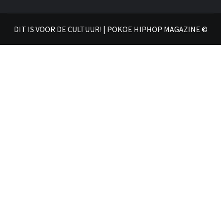
𝗛𝗜
DIT IS VOOR DE CULTUUR! | POKOE HIPHOP MAGAZINE ©
𝗠𝗔𝗚