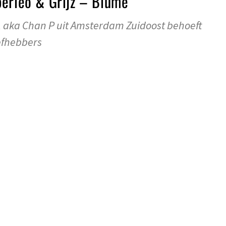
berleo & Grijz – Blume
 aka Chan P uit Amsterdam Zuidoost behoeft
efhebbers