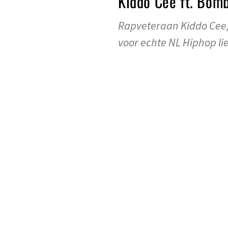
Kiddo Cee ft. Bom
Rapveteraan Kiddo Cee,
voor echte NL Hiphop li