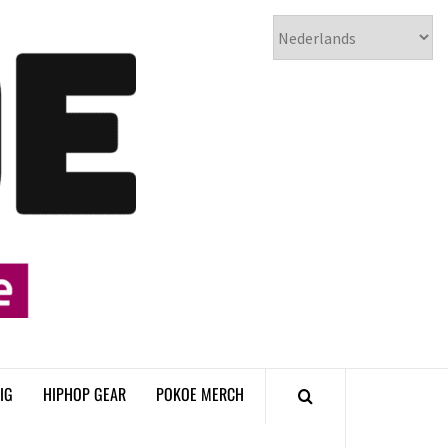
𝗣𝗢𝗞𝗢𝗘
𝗛𝗜𝗣𝗛𝗢𝗣
𝗠𝗔𝗚𝗔𝗭𝗜𝗡𝗘
IG
HIPHOP GEAR
POKOE MERCH