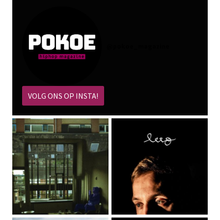
@
pokoe_magazine
VOLG ONS OP INSTA!