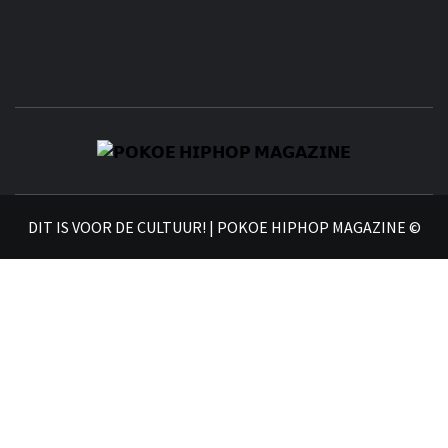
𝗣
𝗛𝗜
DIT IS VOOR DE CULTUUR! | POKOE HIPHOP MAGAZINE ©
𝗠𝗔𝗚