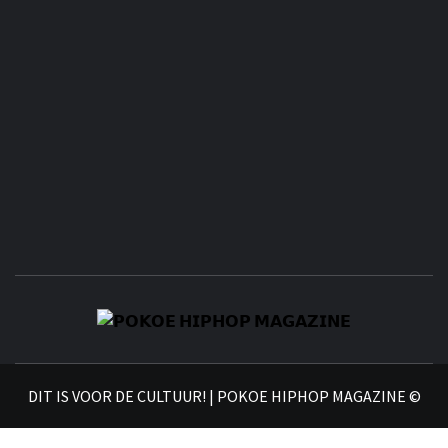
𝗣
𝗛𝗜
DIT IS VOOR DE CULTUUR! | POKOE HIPHOP MAGAZINE ©
𝗠𝗔𝗚