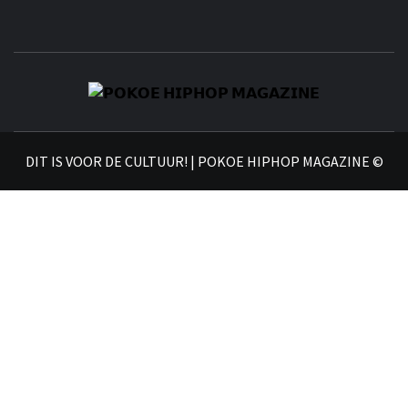
𝗣
𝗛𝗜
DIT IS VOOR DE CULTUUR! | POKOE HIPHOP MAGAZINE ©
𝗠𝗔𝗚