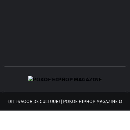
𝗣
𝗛𝗜
DIT IS VOOR DE CULTUUR! | POKOE HIPHOP MAGAZINE ©
𝗠𝗔𝗚