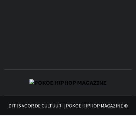
𝗣
𝗛𝗜
DIT IS VOOR DE CULTUUR! | POKOE HIPHOP MAGAZINE ©
𝗠𝗔𝗚