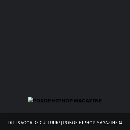
𝗣
𝗛𝗜
DIT IS VOOR DE CULTUUR! | POKOE HIPHOP MAGAZINE ©