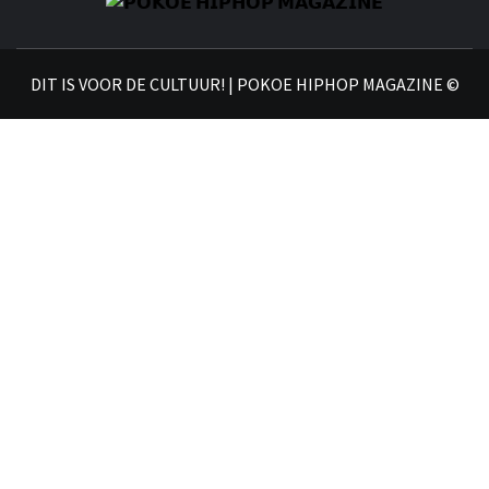
𝗣
𝗛𝗜
DIT IS VOOR DE CULTUUR! | POKOE HIPHOP MAGAZINE ©
𝗠𝗔𝗚