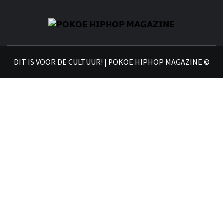
𝗣
𝗛𝗜
DIT IS VOOR DE CULTUUR! | POKOE HIPHOP MAGAZINE ©
𝗠𝗔𝗚