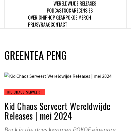
WERELDWIJDE RELEASES
PODCASTS
Q&A
RECENSIES
OVERIG
HIPHOP GEAR
POKOE MERCH
PRIJSVRAAG
CONTACT
GREENTEA PENG
KID CHAOS SERVEERT
Kid Chaos Serveert Wereldwijde
Releases | mei 2024
Back in the days kwamen POKOE eigenaar