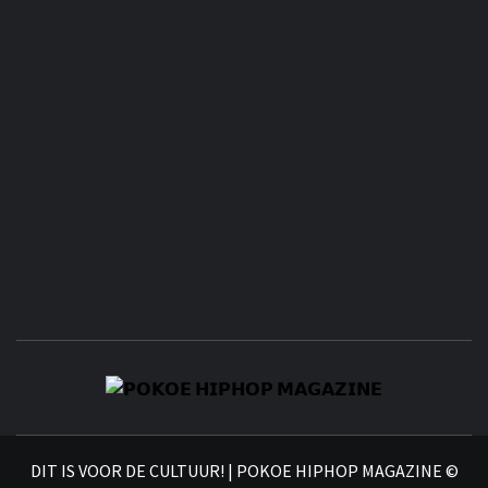
𝗣
𝗛𝗜
DIT IS VOOR DE CULTUUR! | POKOE HIPHOP MAGAZINE ©