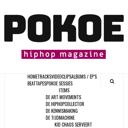
Skip
to
content

HOME
TRACKS
VIDEOCLIPS
ALBUMS / EP’S
BEATTAPES
POKOE SESSIES
ITEMS
DE ART MOVEMENTS
DE HIPHOPCOLLECTOR
DE KENNISMAKING
DE TIJDMACHINE
KID CHAOS SERVEERT