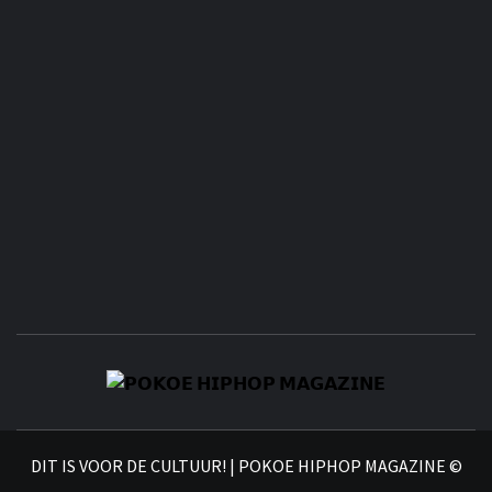
𝗣
𝗛𝗜
DIT IS VOOR DE CULTUUR! | POKOE HIPHOP MAGAZINE ©