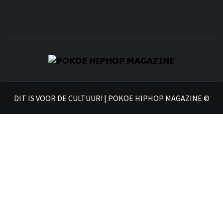
𝗣
𝗛𝗜
DIT IS VOOR DE CULTUUR! | POKOE HIPHOP MAGAZINE ©
𝗠𝗔𝗚