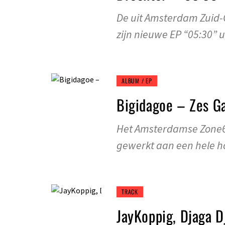
De uit Amsterdam Zuid-O
zijn nieuwe EP “05:30” 
ALBUM / EP
Bigidagoe – Zes 
Het Amsterdamse Zone6 l
gewerkt aan een hele h
TRACK
JayKoppig, Djaga D