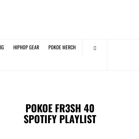
𝗞𝗢𝗘 𝗛𝗜𝗣𝗛𝗢𝗣
𝗠𝗔𝗚𝗔𝗭𝗜𝗡𝗘
IG
HIPHOP GEAR
POKOE MERCH
POKOE FR3SH 40
SPOTIFY PLAYLIST