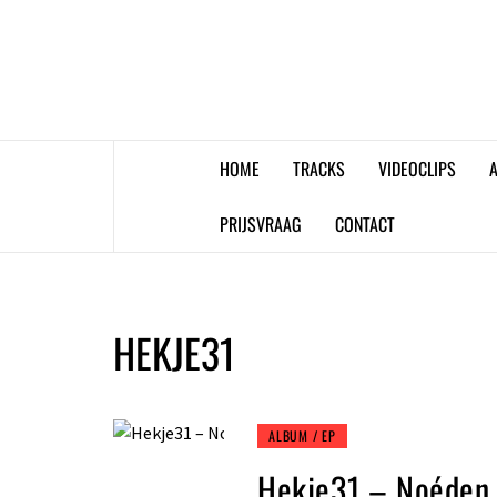
Skip
to
content
HOME
TRACKS
VIDEOCLIPS
A
PRIJSVRAAG
CONTACT
HEKJE31
ALBUM / EP
Hekje31 – Noéden