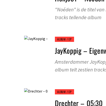
“Noéden” is de titel van
tracks tellende album
ALBUM / EP
JayKoppig – Eigenw
Amsterdammer JayKoppi
album telt zestien track
ALBUM / EP
Drechter – 05:30