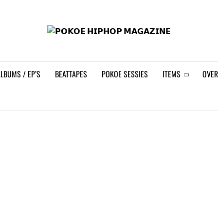
𝗣𝗢
LBUMS / EP’S
BEATTAPES
POKOE SESSIES
ITEMS
OVER