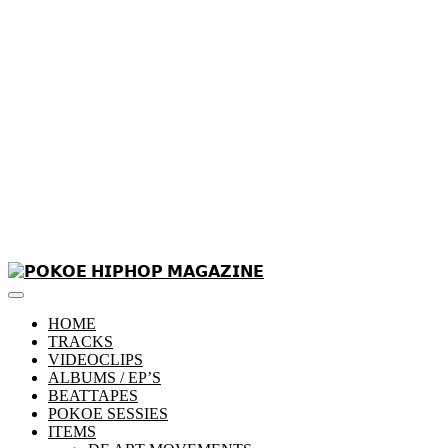
Skip
to
Primary
content
𝗣𝗢𝗞𝗢𝗘 𝗛𝗜𝗣𝗛𝗢𝗣 𝗠𝗔𝗚𝗔𝗭𝗜𝗡𝗘
Menu
HOME
TRACKS
VIDEOCLIPS
ALBUMS / EP’S
BEATTAPES
POKOE SESSIES
ITEMS