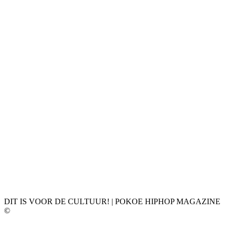
DIT IS VOOR DE CULTUUR! | POKOE HIPHOP MAGAZINE
©
𝗣𝗢𝗞𝗢𝗘 𝗛𝗜𝗣𝗛𝗢𝗣 𝗠𝗔𝗚𝗔𝗭𝗜𝗡𝗘