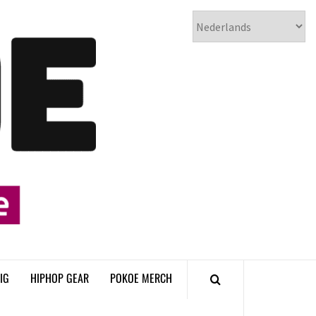
𝗣𝗢𝗞𝗢𝗘
𝗛𝗜𝗣𝗛𝗢𝗣
𝗠𝗔𝗚𝗔𝗭𝗜𝗡𝗘
IG
HIPHOP GEAR
POKOE MERCH