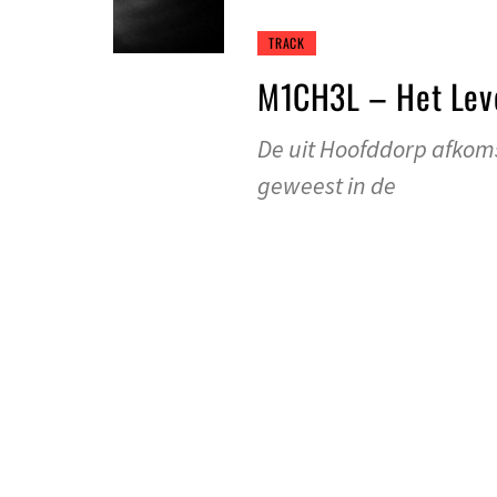
TRACK
M1CH3L – Het Leve
De uit Hoofddorp afkoms
geweest in de