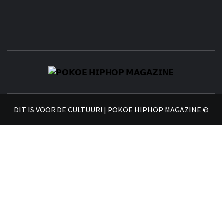
𝗣
𝗛𝗜
DIT IS VOOR DE CULTUUR! | POKOE HIPHOP MAGAZINE ©
𝗠𝗔𝗚