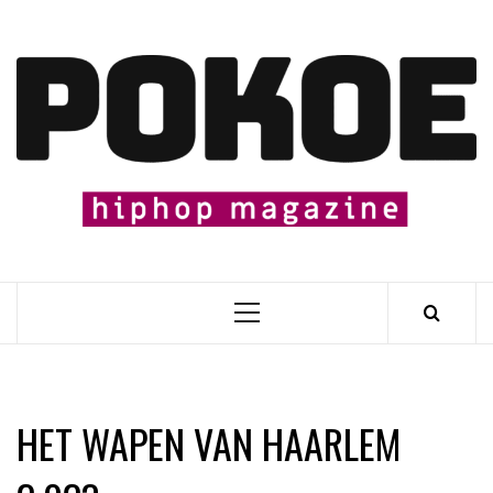
Skip
to
content

Primary
Menu
HET WAPEN VAN HAARLEM