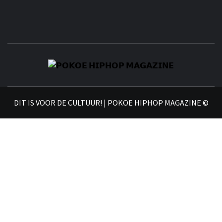
𝗣
𝗛𝗜
DIT IS VOOR DE CULTUUR! | POKOE HIPHOP MAGAZINE ©
𝗠𝗔𝗚