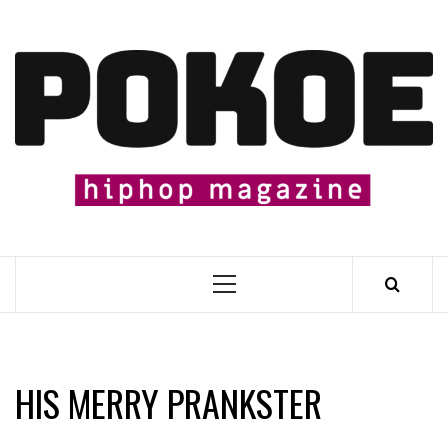
Skip
to
content

Primary
Menu
HIS MERRY PRANKSTER