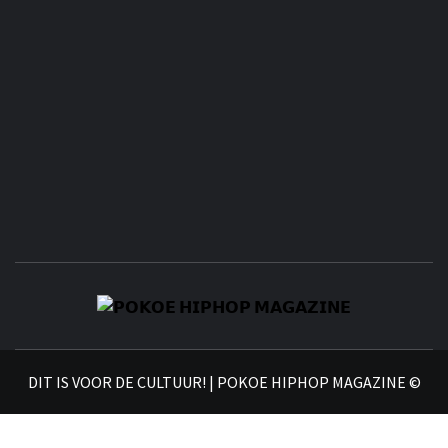
𝗣
𝗛𝗜
DIT IS VOOR DE CULTUUR! | POKOE HIPHOP MAGAZINE ©
𝗠𝗔𝗚