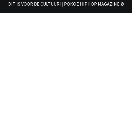
DIT IS VOOR DE CULTUUR! | POKOE HIPHOP MAGAZINE ©
𝗠𝗔𝗚