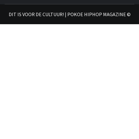
𝗛𝗜
DIT IS VOOR DE CULTUUR! | POKOE HIPHOP MAGAZINE ©
𝗠𝗔𝗚