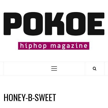
Skip
to
content

Primary
Menu
HONEY-B-SWEET