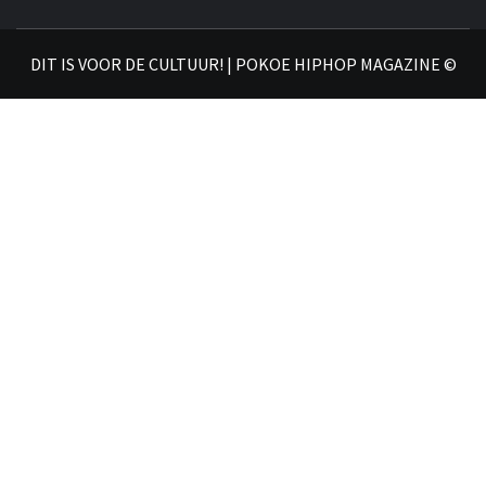
𝗛𝗜
DIT IS VOOR DE CULTUUR! | POKOE HIPHOP MAGAZINE ©
𝗠𝗔𝗚