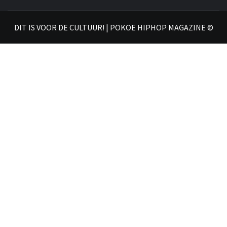
𝗛𝗜
DIT IS VOOR DE CULTUUR! | POKOE HIPHOP MAGAZINE ©
𝗠𝗔𝗚