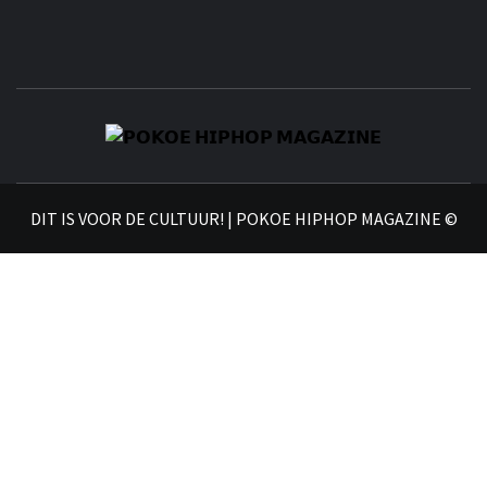
𝗣
𝗛𝗜
DIT IS VOOR DE CULTUUR! | POKOE HIPHOP MAGAZINE ©
𝗠𝗔𝗚