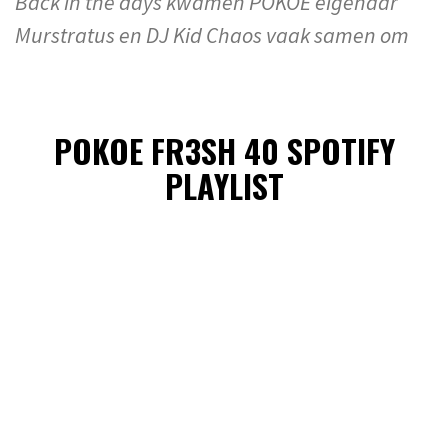
Back in the days kwamen POKOE eigenaar
Murstratus en DJ Kid Chaos vaak samen om
POKOE FR3SH 40 SPOTIFY
PLAYLIST