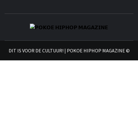
𝗣
𝗛𝗜
DIT IS VOOR DE CULTUUR! | POKOE HIPHOP MAGAZINE ©
𝗠𝗔𝗚