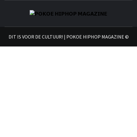
𝗣
𝗛𝗜
DIT IS VOOR DE CULTUUR! | POKOE HIPHOP MAGAZINE ©
𝗠𝗔𝗚