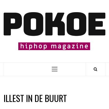
Skip
to
content

Primary
Menu
ILLEST IN DE BUURT