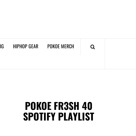
𝗞𝗢𝗘 𝗛𝗜𝗣𝗛𝗢𝗣
𝗠𝗔𝗚𝗔𝗭𝗜𝗡𝗘
IG
HIPHOP GEAR
POKOE MERCH
POKOE FR3SH 40
SPOTIFY PLAYLIST