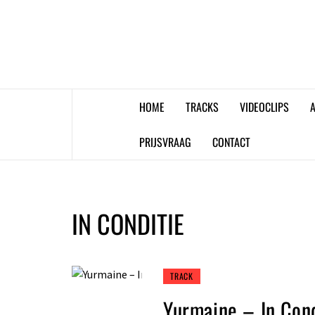
Skip
to
content
HOME
TRACKS
VIDEOCLIPS
A
PRIJSVRAAG
CONTACT
IN CONDITIE
TRACK
Yurmaine – In Cond