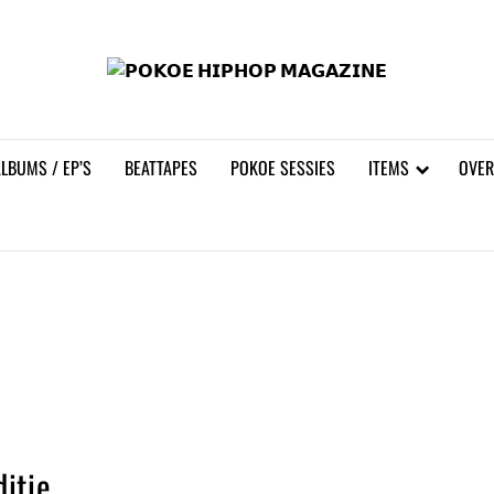
𝗣𝗢
LBUMS / EP’S
BEATTAPES
POKOE SESSIES
ITEMS
OVER
itie