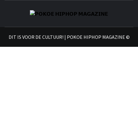
𝗣
𝗛𝗜
DIT IS VOOR DE CULTUUR! | POKOE HIPHOP MAGAZINE ©
𝗠𝗔𝗚