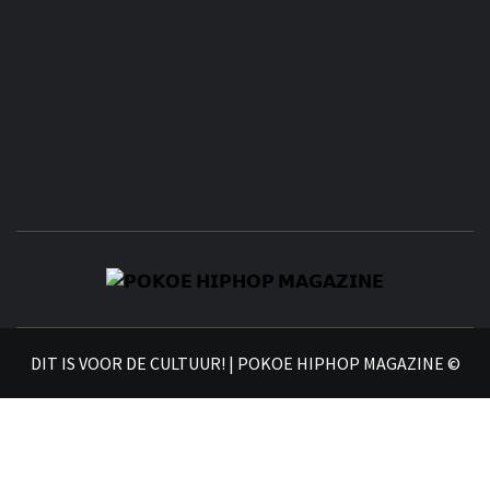
𝗣
𝗛𝗜
DIT IS VOOR DE CULTUUR! | POKOE HIPHOP MAGAZINE ©
𝗠𝗔𝗚