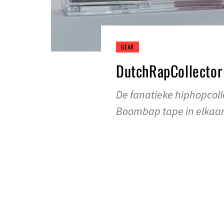
GEAR
DutchRapCollector 
De fanatieke hiphopcoll
Boombap tape in elkaar