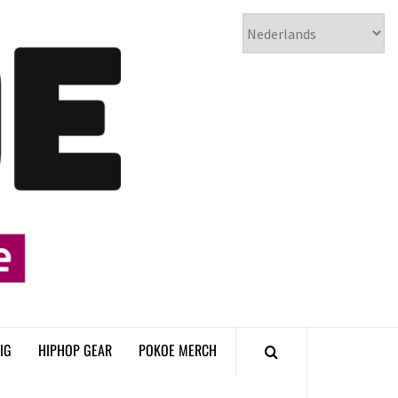
𝗣𝗢𝗞𝗢𝗘
𝗛𝗜𝗣𝗛𝗢𝗣
𝗠𝗔𝗚𝗔𝗭𝗜𝗡𝗘
IG
HIPHOP GEAR
POKOE MERCH