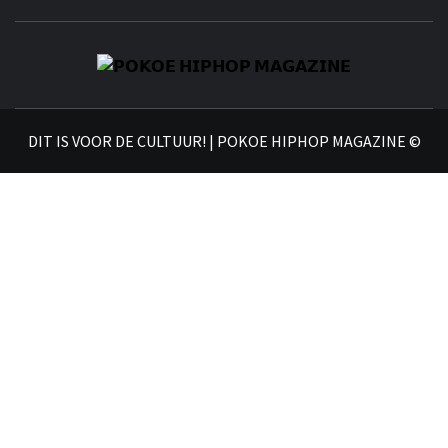
𝗣
𝗛𝗜
DIT IS VOOR DE CULTUUR! | POKOE HIPHOP MAGAZINE ©
𝗠𝗔𝗚