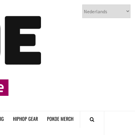
𝗣𝗢𝗞𝗢𝗘
𝗛𝗜𝗣𝗛𝗢𝗣
𝗠𝗔𝗚𝗔𝗭𝗜𝗡𝗘
IG
HIPHOP GEAR
POKOE MERCH