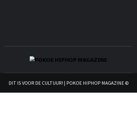
𝗣
𝗛𝗜
DIT IS VOOR DE CULTUUR! | POKOE HIPHOP MAGAZINE ©
𝗠𝗔𝗚