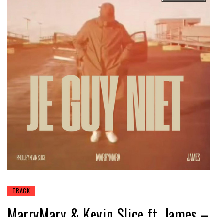
TRACK
MarryMarv & Kevin Slice ft. James –