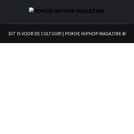
𝗣
𝗛𝗜
DIT IS VOOR DE CULTUUR! | POKOE HIPHOP MAGAZINE ©
𝗠𝗔𝗚