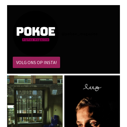
@
pokoe_magazine
VOLG ONS OP INSTA!