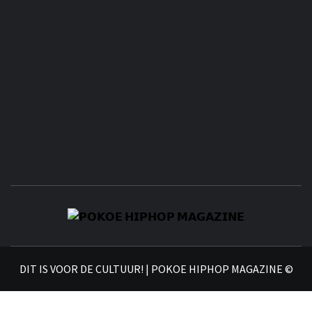
𝗣
𝗛𝗜
DIT IS VOOR DE CULTUUR! | POKOE HIPHOP MAGAZINE ©
𝗠𝗔𝗚