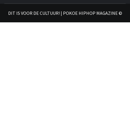
𝗛𝗜
DIT IS VOOR DE CULTUUR! | POKOE HIPHOP MAGAZINE ©
𝗠𝗔𝗚