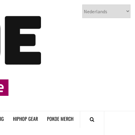
𝗣𝗢𝗞𝗢𝗘
𝗛𝗜𝗣𝗛𝗢𝗣
𝗠𝗔𝗚𝗔𝗭𝗜𝗡𝗘
IG
HIPHOP GEAR
POKOE MERCH