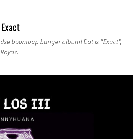
Exact
se boombap banger album! Dat is “Exact”,
 Royaz.