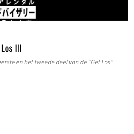
Los III
erste en het tweede deel van de “Get Los”