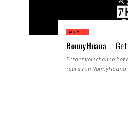
ALBUM / EP
RonnyHuana – Get 
Eerder verschenen het e
reeks van RonnyHuana