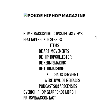
Skip
to
𝗣
content
𝗛𝗜
HOME
TRACKS
VIDEOCLIPS
ALBUMS / EP’S
𝗠𝗔𝗚
BEATTAPES
POKOE SESSIES
ITEMS
DE ART MOVEMENTS
DE HIPHOPCOLLECTOR
DE KENNISMAKING
DE TIJDMACHINE
KID CHAOS SERVEERT
WERELDWIJDE RELEASES
PODCASTS
Q&A
RECENSIES
OVERIG
HIPHOP GEAR
POKOE MERCH
PRIJSVRAAG
CONTACT